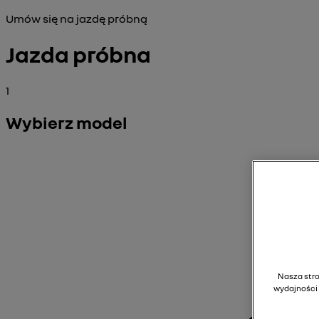
Umów się na jazdę próbną
Jazda próbna
1
Wybierz model
Nasza stron
wydajności 