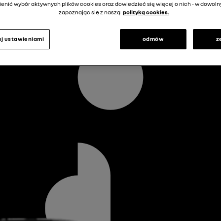
enić wybór aktywnych plików cookies oraz dowiedzieć się więcej o nich - w dow
zapoznając się z naszą
polityką cookies.
j ustawieniami
odmów
z