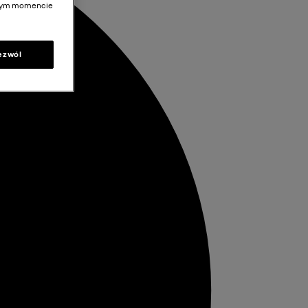
olnym momencie
ezwól