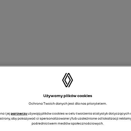
Używamy plików cookies
Ochrona Twoich danych jest dla nas priorytetem.
a i jej
partnerzy
używają plików cookies w celu tworzenia statystyk dotyczących o
strony, aby pokazywać ci spersonalizowane i/lub uzależnione od lokalizacji reklamy
pośrednictwem mediów społecznościowych.