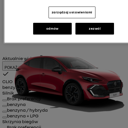
zarządzaj ustawieniami
odmów
zezwól
Aktualnie widzisz samochód:
clio
POKAŻ WSZYSTKIE SAMOCHODY
CLIO
benzyna
benzyna / hybryda
benzyna + LPG
Silnik
Brak preferencji
benzyna
benzyna / hybryda
benzyna + LPG
Skrzynia biegów
Brak preferencji